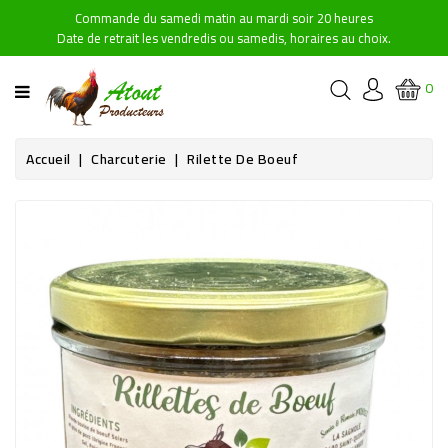
Commande du samedi matin au mardi soir 20 heures
CATÉGORIE
Date de retrait les vendredis ou samedis, horaires au choix.
ACCUEIL
0
NOS
PRODUITS
Accueil
Charcuterie
Rilette De Boeuf
POINTS
DE
RETRAIT
CONTACTEZ-
NOUS