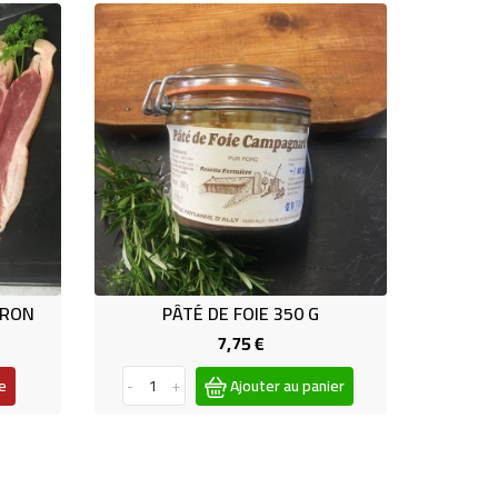
IRON
PÂTÉ DE FOIE 350 G
PÂ
7,75 €
Prix
e
-
+
Ajouter au panier
-