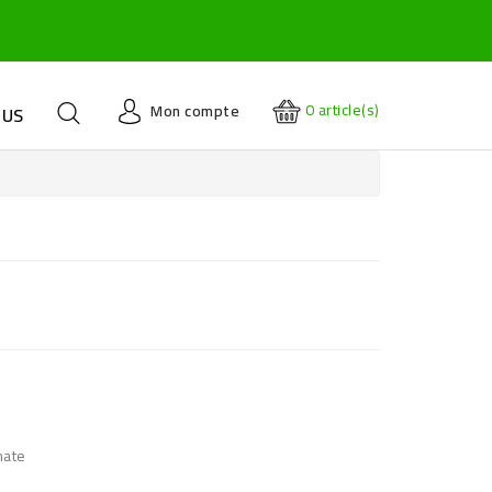
0
article(s)
Mon compte
OUS
mate