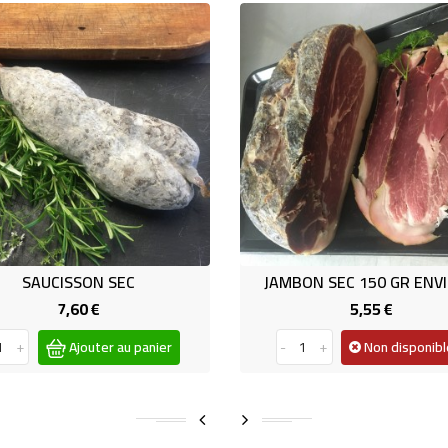
SAUCISSON SEC
JAMBON SEC 150 GR ENV
7,60 €
5,55 €
Prix
Prix
+
Ajouter au panier
-
+
Non disponibl