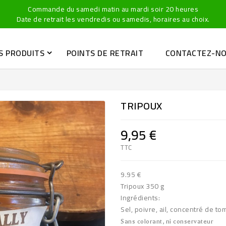
Commande du samedi matin au mardi soir 20 heures
Date de retrait les vendredis ou samedis, horaires au choix.
S PRODUITS
POINTS DE RETRAIT
CONTACTEZ-N
TRIPOUX
9,95 €
TTC
9.95 €
Tripoux 350 g
Ingrédients:
Sel, poivre, ail, concentré de to
Sans colorant, ni conservateur