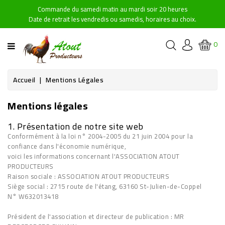
Commande du samedi matin au mardi soir 20 heures
CATÉGORIE
Date de retrait les vendredis ou samedis, horaires au choix.
ACCUEIL
0
NOS
PRODUITS
Accueil
Mentions Légales
Mentions légales
POINTS
DE
1. Présentation de notre site web
RETRAIT
Conformément à la loi n° 2004-2005 du 21 juin 2004 pour la
confiance dans l'économie numérique,
CONTACTEZ-
voici les informations concernant l'ASSOCIATION ATOUT
NOUS
PRODUCTEURS
Raison sociale : ASSOCIATION ATOUT PRODUCTEURS
Siège social : 2715 route de l'étang, 63160 St-Julien-de-Coppel
N° W632013418
Président de l'association et directeur de publication : MR