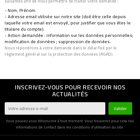
suivantes afin de nous permettre de traiter votre demande :
- Nom, Prénom.
- Adresse email utilisée sur notre site (doit être celle depuis
laquelle votre email est envoyé, pour justifier que vous êtes le
titulaire du compte).
- Action demandée : information sur les données personnelles;
modification de données ; suppression de données.
Nous répondrons à votre demande dans le délai fixé par le
règlement général sur la protection des données (RGPD).
INSCRIVEZ-VOUS POUR RECEVOIR NOS
ACTUALITÉS
Vous pouvez vous désinscrire à tout moment. Vous trouverez pour cela nos
informations de contact dans les conditions d'utilisation du site.