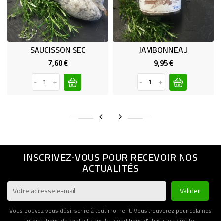
SAUCISSON SEC
JAMBONNEAU
7,60 €
9,95 €
Prix
Prix
-
+
-
+
INSCRIVEZ-VOUS POUR RECEVOIR NOS
ACTUALITÉS
Vous pouvez vous désinscrire à tout moment. Vous trouverez pour cela nos
informations de contact dans les conditions d'utilisation du site.