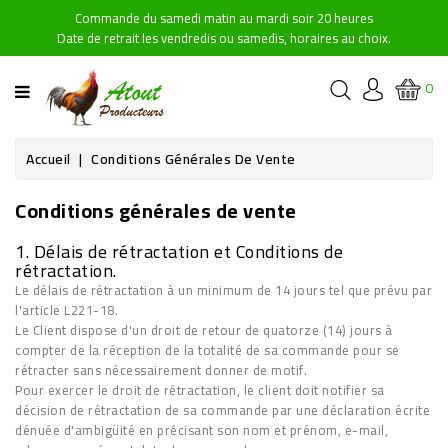
Commande du samedi matin au mardi soir 20 heures
CATÉGORIE
Date de retrait les vendredis ou samedis, horaires au choix.
ACCUEIL
0
NOS
PRODUITS
Accueil
Conditions Générales De Vente
Conditions générales de vente
POINTS
DE
1. Délais de rétractation et Conditions de
RETRAIT
rétractation.
Le délais de rétractation à un minimum de 14 jours tel que prévu par
CONTACTEZ-
l'article L221-18.
NOUS
Le Client dispose d'un droit de retour de quatorze (14) jours à
compter de la réception de la totalité de sa commande pour se
rétracter sans nécessairement donner de motif.
Pour exercer le droit de rétractation, le client doit notifier sa
décision de rétractation de sa commande par une déclaration écrite
dénuée d'ambigüité en précisant
son nom et prénom, e-mail,