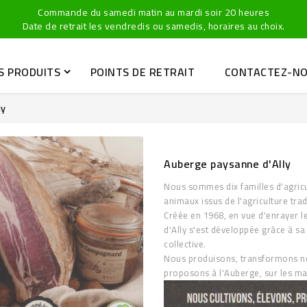
Commande du samedi matin au mardi soir 20 heures
Date de retrait les vendredis ou samedis, horaires au choix.
S PRODUITS
POINTS DE RETRAIT
CONTACTEZ-N
ly
Auberge paysanne d'Ally
Nous sommes dix familles d'agricu
animaux issus de l'agriculture trad
Créée en 1968, en vue d'enrayer l
d'Ally s'est développée grâce à sa
collective.
Nous produisons, transformons no
proposons à l'Auberge, sur les ma